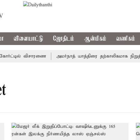
TV
மா
விளையாட்டு
ஜோதிடம்
ஆன்மிகம்
வணிகம்
ோர்ட்டில் விசாரணை
அமர்நாத் யாத்திரை தற்காலிகமாக நிறுத்தம்
t