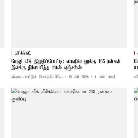
கிரிக்கெட்
மேஜர் லீக் இறுதிப்போட்டி: வாஷிங்டனுக்கு 165 ரன்கள்
ம
இலக்கு நிர்ணயித்த லாஸ் ஏஞ்சல்ஸ்
ய
விளையாட்டுச் செய்திப்பிரிவு
19 Jul 2026
1
min read
வி