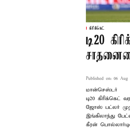
கிரிக்கெட்
டி20 கிரி
சாதனையை
Published on
:
06 Aug 
மான்செஸ்டர்
டி20 கிரிக்கெட்
ஜோஸ் பட்லர் முற
இங்கிலாந்து பேட
கீரன் பொல்லார்