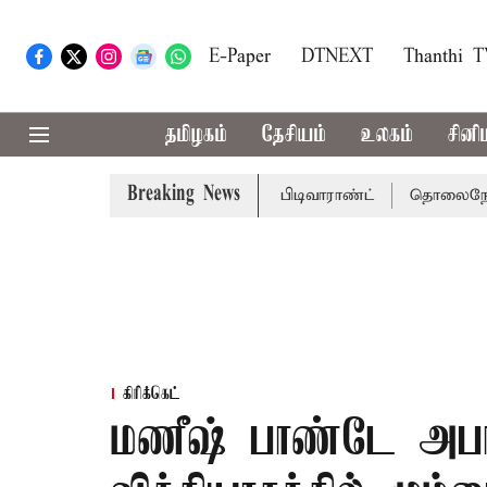
E-Paper
DTNEXT
Thanthi 
தமிழகம்
தேசியம்
உலகம்
சினி
Breaking News
க்கு சென்னை நீதிமன்றம் பிடிவாராண்ட்
தொலைநோக்கு பார்வ
கிரிக்கெட்
மணீஷ் பாண்டே அபார