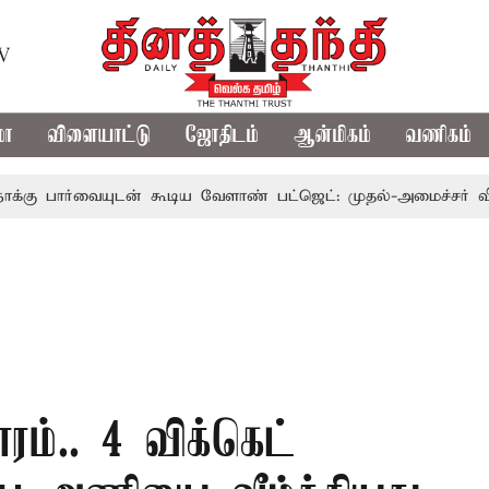
TV
மா
விளையாட்டு
ஜோதிடம்
ஆன்மிகம்
வணிகம்
ையுடன் கூடிய வேளாண் பட்ஜெட்: முதல்-அமைச்சர் விஜய்
த
ம்.. 4 விக்கெட்