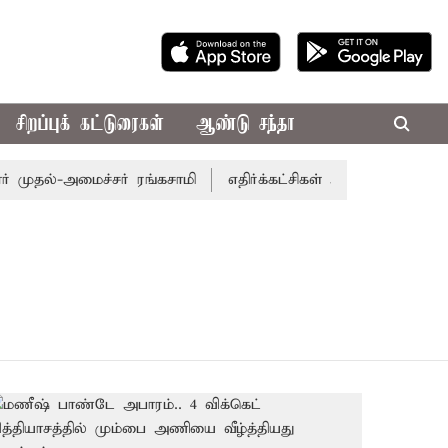
சிறப்புக் கட்டுரைகள்
ஆண்டு சந்தா
 முதல்-அமைச்சர் ரங்கசாமி
எதிர்க்கட்சிகள் அமளி: நாடாளுமன