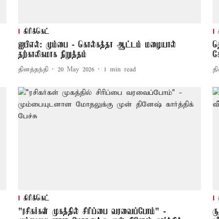
கிரிக்கெட்
ஐபிஎல்: மும்பை - கொல்கத்தா ஆட்டம் மழையால்
த
தற்காலிகமாக நிறுத்தம்
க
தினத்தந்தி
20 May 2026
1
min read
தி
கிரிக்கெட்
"ரசிகர்கள் முகத்தில் சிரிப்பை வரவைப்போம்" -
ர