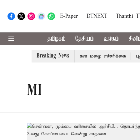
E-Paper
DTNEXT
Thanthi 
தமிழகம்
தேசியம்
உலகம்
சினி
Breaking News
நீலகிரி ஆகிய மாவட்டங்களுக்கு கன மழை எச்சரிக்கை
புதுச
MI