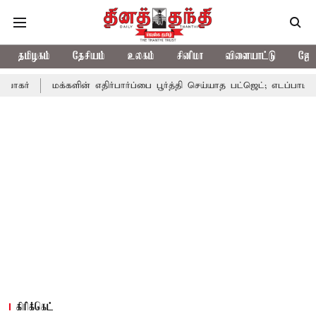
தமிழகம்
தேசியம்
உலகம்
சினிமா
விளையாட்டு
ஜோத
க்களின் எதிர்பார்ப்பை பூர்த்தி செய்யாத பட்ஜெட்; எடப்பாடி பழனிசாமி
கிரிக்கெட்