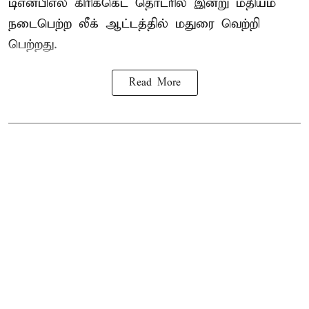
டிஎன்பிஎல்
கிரிக்கெட் தொடரில் இன்று மதியம்
நடைபெற்ற லீக் ஆட்டத்தில் மதுரை வெற்றி
பெற்றது.
Read More