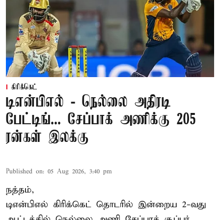
கிரிக்கெட்
டிஎன்பிஎல் - நெல்லை அதிரடி
பேட்டிங்... சேப்பாக் அணிக்கு 205
ரன்கள் இலக்கு
Published on
:
05 Aug 2026, 3:40 pm
நத்தம்,
டிஎன்பிஎல்
கிரிக்கெட் தொடரில் இன்றைய 2-வது
ஆட்டத்தில் நெல்லை அணி சேப்பாக் சூப்பர்