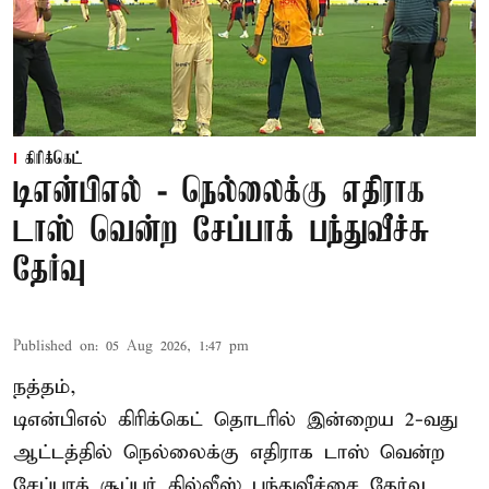
கிரிக்கெட்
டிஎன்பிஎல் - நெல்லைக்கு எதிராக
டாஸ் வென்ற சேப்பாக் பந்துவீச்சு
தேர்வு
Published on
:
05 Aug 2026, 1:47 pm
நத்தம்,
டிஎன்பிஎல்
கிரிக்கெட் தொடரில் இன்றைய 2-வது
ஆட்டத்தில் நெல்லைக்கு எதிராக டாஸ் வென்ற
சேப்பாக் சூப்பர் கில்லீஸ் பந்துவீச்சை தேர்வு