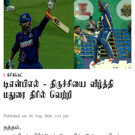
கிரிக்கெட்
டிஎன்பிஎல் - திருச்சியை வீழ்த்தி
மதுரை திரில் வெற்றி
Published on
:
05 Aug 2026, 1:41 pm
நத்தம்,