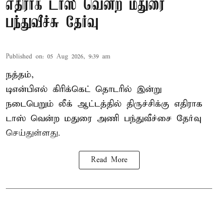
எதிராக டாஸ் வென்ற மதுரை
பந்துவீச்சு தேர்வு
Published on
:
05 Aug 2026, 9:39 am
நத்தம்,
டிஎன்பிஎல்
கிரிக்கெட் தொடரில் இன்று
நடைபெறும் லீக் ஆட்டத்தில் திருச்சிக்கு எதிராக
டாஸ் வென்ற மதுரை அணி பந்துவீச்சை தேர்வு
செய்துள்ளது.
Read More