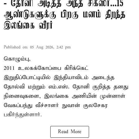
- தோனி அடித்த அந்த சிக்ஸர்...15
ஆண்டுகளுக்கு பிறகு மனம் திறந்த
இலங்கை வீரர்
Published on
:
05 Aug 2026, 2:42 pm
கொழும்பு,
2011 உலகக்கோப்பை
கிரிக்கெட்
இறுதிப்போட்டியில் இந்தியாவிடம் அடைந்த
தோல்வி மற்றும் எம்.எஸ். தோனி குறித்த தனது
நினைவுகளை, இலங்கை அணியின் முன்னாள்
வேகப்பந்து வீச்சாளர் நுவான் குலசேகர
பகிர்ந்துள்ளார்.
Read More