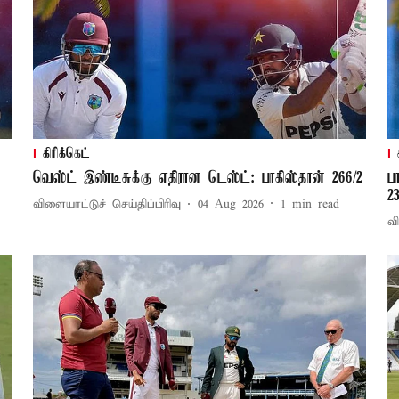
கிரிக்கெட்
வெஸ்ட் இண்டீசுக்கு எதிரான டெஸ்ட்: பாகிஸ்தான் 266/2
ப
2
விளையாட்டுச் செய்திப்பிரிவு
04 Aug 2026
1
min read
வி