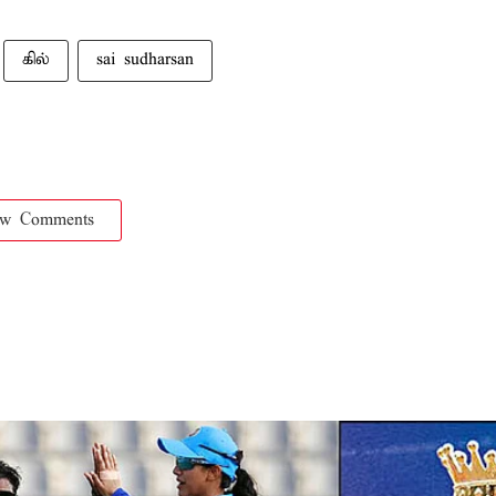
கில்
sai sudharsan
ow Comments