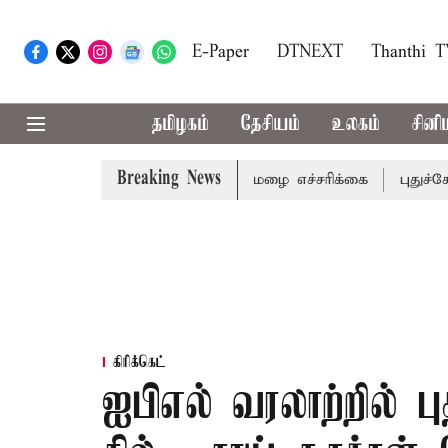
E-Paper
DTNEXT
Thanthi 
தமிழகம்
தேசியம்
உலகம்
சினி
Breaking News
கிய மாவட்டங்களுக்கு கன மழை எச்சரிக்கை
புதுச்சேரி சட்ட
கிரிக்கெட்
ஐபிஎல் வரலாற்றில்