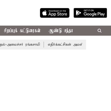
சிறப்புக் கட்டுரைகள்
ஆண்டு சந்தா
ச்சர் ரங்கசாமி
எதிர்க்கட்சிகள் அமளி: நாடாளுமன்ற இரு அவ