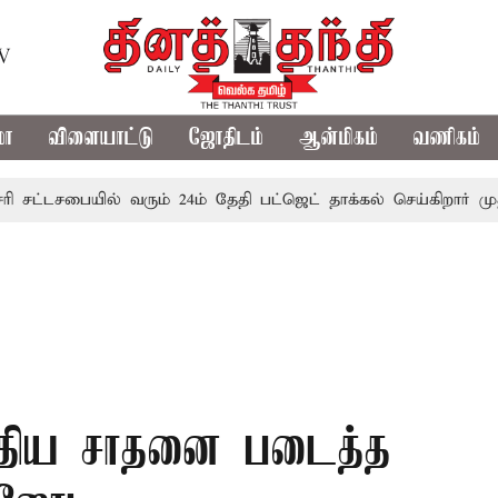
TV
மா
விளையாட்டு
ஜோதிடம்
ஆன்மிகம்
வணிகம்
சபையில் வரும் 24ம் தேதி பட்ஜெட் தாக்கல் செய்கிறார் முதல்-அமை
 புதிய சாதனை படைத்த