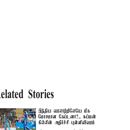
elated Stories
இந்திய வரலாற்றிலேயே மிக
மோசமான கேப்டனா?.. சுப்மன்
கில்லின் அதிர்ச்சி புள்ளிவிவரம்