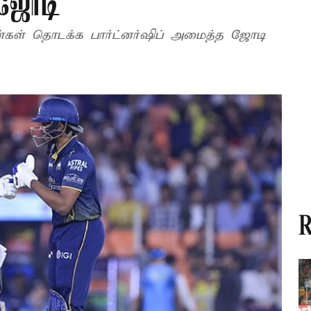
் ஜோடி
ன்கள் தொடக்க பார்ட்னர்ஷிப் அமைத்த ஜோடி
R