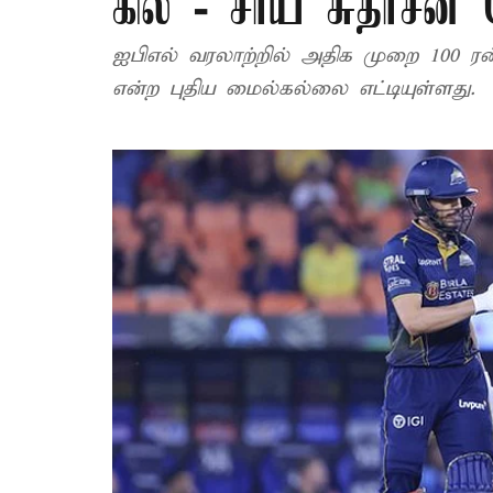
கில் - சாய் சுதர்சன
ஐபிஎல் வரலாற்றில் அதிக முறை 100 ர
என்ற புதிய மைல்கல்லை எட்டியுள்ளது.