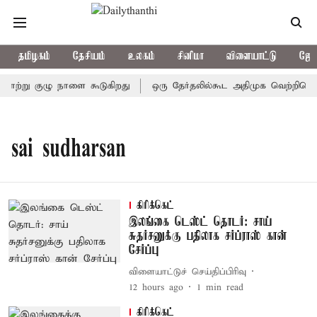
தமிழகம்
தேசியம்
உலகம்
சினிமா
விளையாட்டு
ஜோத
்காற்று குழு நாளை கூடுகிறது
ஒரு தேர்தலில்கூட அதிமுக வெற்றிபெறவி
sai sudharsan
கிரிக்கெட்
இலங்கை டெஸ்ட் தொடர்: சாய்
சுதர்சனுக்கு பதிலாக சர்ப்ராஸ் கான்
சேர்ப்பு
விளையாட்டுச் செய்திப்பிரிவு
12 hours ago
1
min read
கிரிக்கெட்