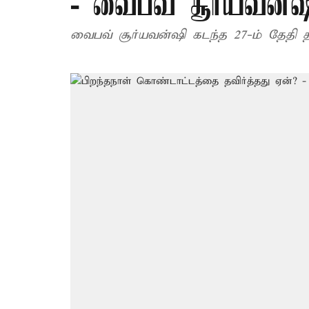
- வைபவ் சூர்யவன்ஷ
வைபவ் சூர்யவன்ஷி கடந்த 27-ம் தேதி