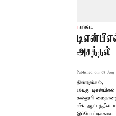
கிரிக்கெட்
டிஎன்பி
அசத்தல் 
Published on
:
08 Aug 
திண்டுக்கல்,
10வது டிஎன்பிஎல்
கல்லூரி மைதானத
லீக் ஆட்டத்தில
இப்போட்டிக்கான 