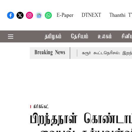
E-Paper
DTNEXT
Thanthi 
தமிழகம்
தேசியம்
உலகம்
சினி
Breaking News
க்கும்: முதல்-அமைச்சர் விஜய்
கரூர் கூட்டநெரிசல்: இறந்தோரி
கிரிக்கெட்
பிறந்தநாள் கொண்டாட