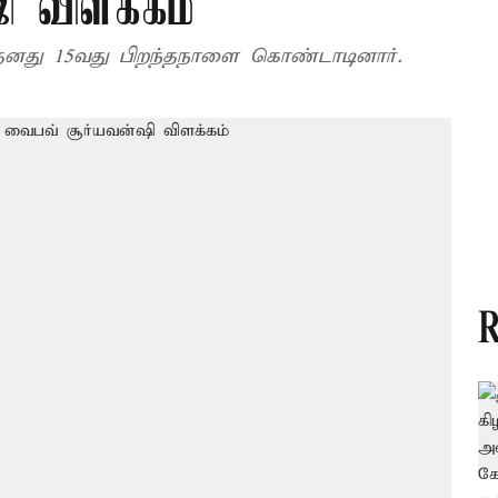
ி விளக்கம்
 தனது 15வது பிறந்தநாளை கொண்டாடினார்.
R