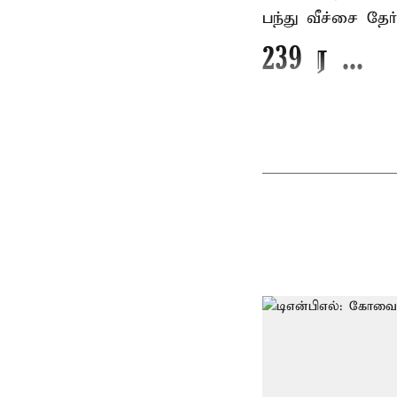
பந்து வீச்சை தேர
239 ர ...