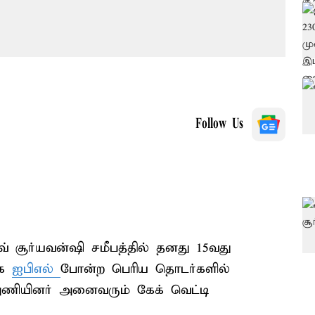
Follow Us
 சூர்யவன்ஷி சமீபத்தில் தனது 15வது
ாக
ஐபிஎல்
போன்ற பெரிய தொடர்களில்
அணியினர் அனைவரும் கேக் வெட்டி