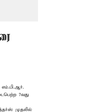
ுரை
எம்.பி.ஆர்.
டைபெற்ற 7வது
்தர்ஸ் முதலில்