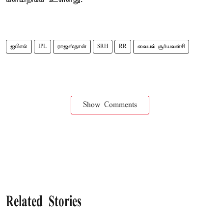
ஐபிஎல்
IPL
ராஜஸ்தான்
SRH
RR
வைபவ் சூர்யவன்சி
Show Comments
Related Stories