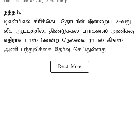
Published on
:
07 Aug 2026, 1:46 pm
நத்தம்,
டிஎன்பிஎல்
கிரிக்கெட் தொடரின் இன்றைய 2-வது
லீக் ஆட்டத்தில், திண்டுக்கல் டிராகன்ஸ் அணிக்கு
எதிராக டாஸ் வென்ற நெல்லை ராயல் கிங்ஸ்
அணி பந்துவீச்சை தேர்வு செய்துள்ளது.
Read More