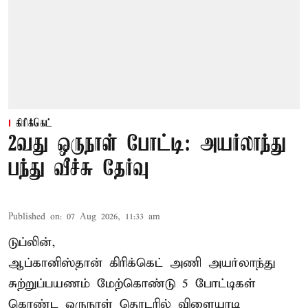
கிரிக்கெட்
2வது ஒருநாள் போட்டி: அயர்லாந்து
பந்து வீச்சு தேர்வு
Published on
:
07 Aug 2026, 11:33 am
டுப்லின்,
ஆப்கானிஸ்தான்
கிரிக்கெட்
அணி அயர்லாந்து
சுற்றுப்பயணம் மேற்கொண்டு 5 போட்டிகள்
கொண்ட ஒருநாள் தொடரில் விளையாடி