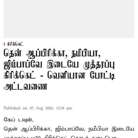
கிரிக்கெட்
தென் ஆப்பிரிக்கா, நமீபியா,
ஜிம்பாப்வே இடையே முத்தரப்பு
கிரிக்கெட் - வெளியான போட்டி
அட்டவணை
Published on
:
07 Aug 2026, 12:58 pm
கேப் டவுன்,
தென் ஆப்பிரிக்கா, ஜிம்பாப்வே, நமீபியா இடையே