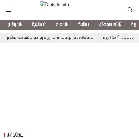
தமிழகம்
தேசியம்
உலகம்
சினிமா
விளையாட்டு
ஜோத
 மாவட்டங்களுக்கு கன மழை எச்சரிக்கை
புதுச்சேரி சட்டசபையில் வர
கிரிக்கெட்