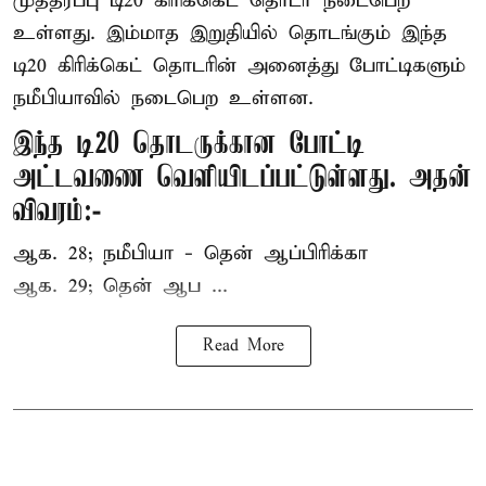
முத்தரப்பு
டி20 கிரிக்கெட்
தொடர் நடைபெற
உள்ளது. இம்மாத இறுதியில் தொடங்கும் இந்த
டி20 கிரிக்கெட் தொடரின் அனைத்து போட்டிகளும்
நமீபியாவில் நடைபெற உள்ளன.
இந்த டி20 தொடருக்கான போட்டி
அட்டவணை வெளியிடப்பட்டுள்ளது. அதன்
விவரம்:-
ஆக. 28; நமீபியா - தென் ஆப்பிரிக்கா
ஆக. 29; தென் ஆப ...
Read More