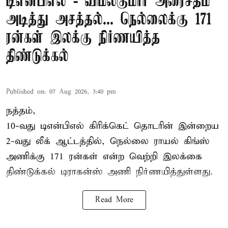
டிஎன்பிஎல் - விமல்குமார் அரைசதம்
அடித்து அசத்தல்... நெல்லைக்கு 171
ரன்கள் இலக்கு நிர்ணயித்த
திண்டுக்கல்
Published on
:
07 Aug 2026, 3:40 pm
நத்தம்,
10-வது
டிஎன்பிஎல்
கிரிக்கெட் தொடரின் இன்றைய
2-வது லீக் ஆட்டத்தில், நெல்லை ராயல் கிங்ஸ்
அணிக்கு 171 ரன்கள் என்ற வெற்றி இலக்கை
திண்டுக்கல் டிராகன்ஸ் அணி நிர்ணயித்துள்ளது.
Read More