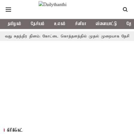
தமிழகம்
தேசியம்
உலகம்
சினிமா
விளையாட்டு
ஜோத
 சுதந்திர தினம்: கோட்டை கொத்தளத்தில் முதல் முறையாக தேசிய கொடி ஏற்
கிரிக்கெட்