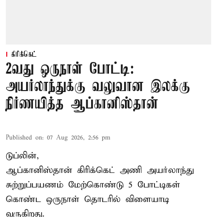
கிரிக்கெட்
2வது ஒருநாள் போட்டி:
அயர்லாந்துக்கு வலுவான இலக்கு
நிர்ணயித்த ஆப்கானிஸ்தான்
Published on
:
07 Aug 2026, 2:56 pm
டுப்லின்,
ஆப்கானிஸ்தான்
கிரிக்கெட்
அணி அயர்லாந்து
சுற்றுப்பயணம் மேற்கொண்டு 5 போட்டிகள்
கொண்ட ஒருநாள் தொடரில் விளையாடி
வருகிறது.