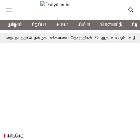
தமிழகம்
தேசியம்
உலகம்
சினிமா
விளையாட்டு
ஜோத
டந்தால் தமிழக மக்களவை தொகுதிகள் 59 ஆக உயரும்: உத்தேச பட்ட
கிரிக்கெட்