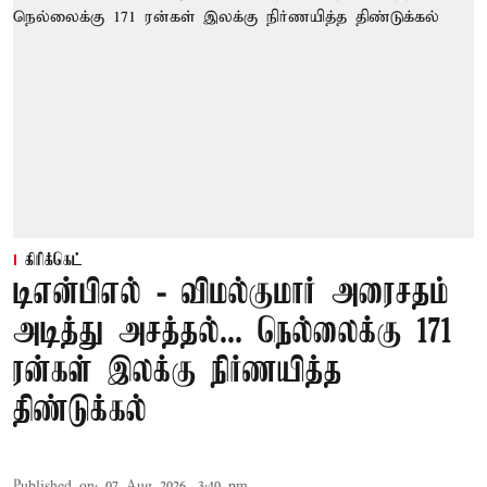
கிரிக்கெட்
டிஎன்பிஎல் - விமல்குமார் அரைசதம்
அடித்து அசத்தல்... நெல்லைக்கு 171
ரன்கள் இலக்கு நிர்ணயித்த
திண்டுக்கல்
Published on
:
07 Aug 2026, 3:40 pm