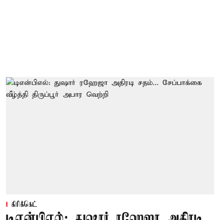
கிரிக்கெட்
டிஎன்பிஎல்: துஷார் ரஹேஜா அதிரடி