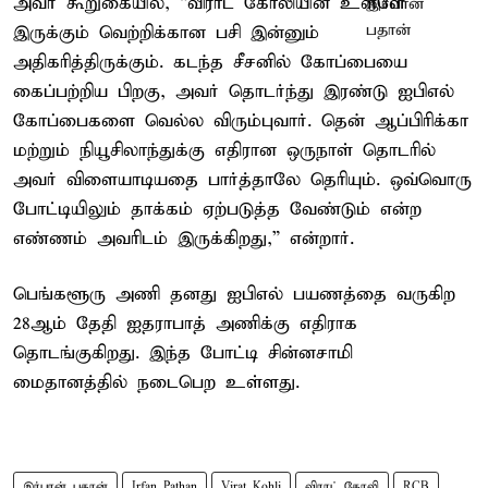
அவர் கூறுகையில், “விராட் கோலியின் உள்ளே
இருக்கும் வெற்றிக்கான பசி இன்னும்
அதிகரித்திருக்கும். கடந்த சீசனில் கோப்பையை
கைப்பற்றிய பிறகு, அவர் தொடர்ந்து இரண்டு ஐபிஎல்
கோப்பைகளை வெல்ல விரும்புவார். தென் ஆப்பிரிக்கா
மற்றும் நியூசிலாந்துக்கு எதிரான ஒருநாள் தொடரில்
அவர் விளையாடியதை பார்த்தாலே தெரியும். ஒவ்வொரு
போட்டியிலும் தாக்கம் ஏற்படுத்த வேண்டும் என்ற
எண்ணம் அவரிடம் இருக்கிறது,” என்றார்.
பெங்களூரு அணி தனது ஐபிஎல் பயணத்தை வருகிற
28ஆம் தேதி ஐதராபாத் அணிக்கு எதிராக
தொடங்குகிறது. இந்த போட்டி சின்னசாமி
மைதானத்தில் நடைபெற உள்ளது.
இர்பான் பதான்
Irfan Pathan
Virat Kohli
விராட் கோலி
RCB