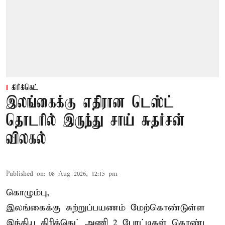
கிரிக்கெட்
இலங்கைக்கு எதிரான டெஸ்ட்
தொடரில் இருந்து சாய் சுதர்சன்
விலகல்
Published on
:
08 Aug 2026, 12:15 pm
கொழும்பு,
இலங்கைக்கு சுற்றுப்பயணம் மேற்கொண்டுள்ள
இந்திய
கிரிக்கெட்
அணி 2 போட்டிகள் கொண்ட