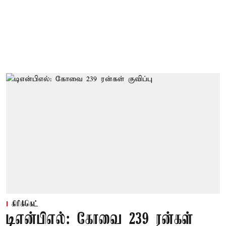
கிரிக்கெட்
டிஎன்பிஎல்: கோவை 239 ரன்கள்