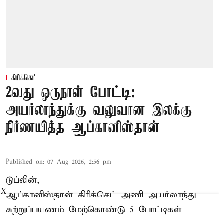
கிரிக்கெட்
2வது ஒருநாள் போட்டி:
அயர்லாந்துக்கு வலுவான இலக்கு
நிர்ணயித்த ஆப்கானிஸ்தான்
Published on
:
07 Aug 2026, 2:56 pm
டுப்லின்,
X
ஆப்கானிஸ்தான்
கிரிக்கெட்
அணி அயர்லாந்து
சுற்றுப்பயணம் மேற்கொண்டு 5 போட்டிகள்