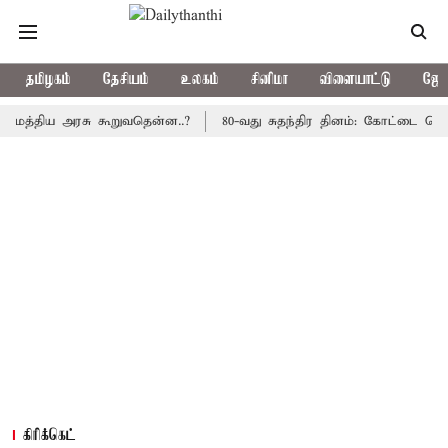
தமிழகம்
தேசியம்
உலகம்
சினிமா
விளையாட்டு
ஜோத
திய அரசு கூறுவதென்ன..?
80-வது சுதந்திர தினம்: கோட்டை கொத்தளத்த
கிரிக்கெட்