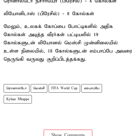
ரொனால்டோ நசாரியோ (பிரேசில்) - 8 கோல்கள்
லியோனிடாஸ் (பிரேசில்) - 8 கோல்கள்
மேலும், உலகக் கோப்பை போட்டிகளில் அதிக
கோல்கள் அடித்த வீரர்கள் பட்டியலில் 19
கோல்களுடன் லியோனல் மெஸ்சி முன்னிலையில்
உள்ள நிலையில், 18 கோல்களுடன் எம்பாப்பே அவரை
நெருங்கி வருவது குறிப்பிடத்தக்கது.
ரொனால்டோ
மெஸ்சி
FIFA World Cup
எம்பாப்பே
Kylian Mbappe
Show Comments