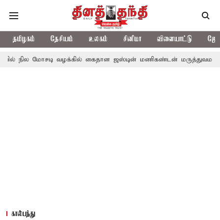
தமிழகம்
தேசியம்
உலகம்
சினிமா
விளையாட்டு
ஜோத
சடி வழக்கில் கைதான ஜஸ்டின் மணிகண்டன் மருத்துவமனையில் அனுமத
கால்பந்து