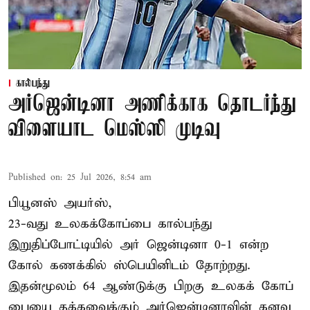
கால்பந்து
அர்ஜென்டினா அணிக்காக தொடர்ந்து
விளையாட மெஸ்ஸி முடிவு
Published on
:
25 Jul 2026, 8:54 am
பியூனஸ் அயர்ஸ்,
23-வது உலகக்கோப்பை கால்பந்து
இறுதிப்போட்டியில் அர் ஜென்டினா 0-1 என்ற
கோல் கணக்கில் ஸ்பெயினிடம் தோற்றது.
இதன்மூலம் 64 ஆண்டுக்கு பிறகு உலகக் கோப்
பையை தக்கவைக்கும் அர்ஜென்டினாவின் கனவு