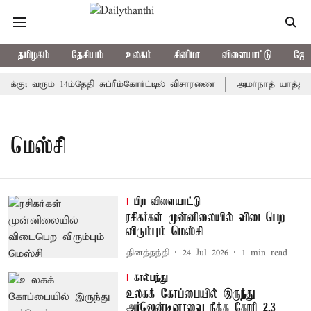
தமிழகம்
தேசியம்
உலகம்
சினிமா
விளையாட்டு
ஜோத
்கு; வரும் 14ம்தேதி சுப்ரீம்கோர்ட்டில் விசாரணை
அமர்நாத் யாத்திரை
மெஸ்சி
பிற விளையாட்டு
ரசிகர்கள் முன்னிலையில் விடைபெற
விரும்பும் மெஸ்சி
தினத்தந்தி
24 Jul 2026
1
min read
கால்பந்து
உலகக் கோப்பையில் இருந்து
அர்ஜென்டினாவை நீக்க கோரி 2.3