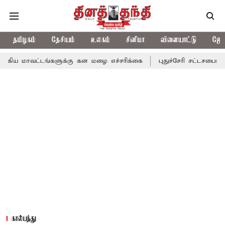
தமிழகம்
தேசியம்
உலகம்
சினிமா
விளையாட்டு
ஜோத
டங்களுக்கு கன மழை எச்சரிக்கை
புதுச்சேரி சட்டசபையில் வரும் 24ம
கால்பந்து