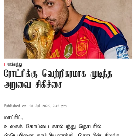
கால்பந்து
ரோட்ரிக்கு வெற்றிகரமாக முடிந்த
அறுவை சிகிச்சை
Published on
:
28 Jul 2026, 2:42 pm
மாட்ரிட்,
உலகக் கோப்பை கால்பந்து தொடரில்
ஸ்பெயினை சாம்பியனாக்கி, தொடரின் சிறந்த