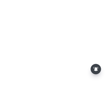
பாம்புகள் தோலை உரிப்பது ஏன்?
அப்போது அதனை பார்த்தால்
பழிவாங்குமா?