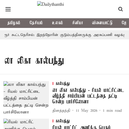
தமிழகம்
தேசியம்
உலகம்
சினிமா
விளையாட்டு
ஜோத
கரூர் கூட்டநெரிசல்: இறந்தோரின் குடும்பத்தினருக்கு அரசுப்பணி வழக்கு; வ
லா லிகா கால்பந்து
கால்பந்து
லா லிகா கால்பந்து - ரியல் மாட்ரிட்டை
வீழ்த்தி சாம்பியன் பட்டத்தை தட்டி
சென்ற பார்சிலோனா
தினத்தந்தி
11 May 2026
1
min read
கால்பந்து
ரியல் மாட்ரிட் அணிக்கு பெரும்