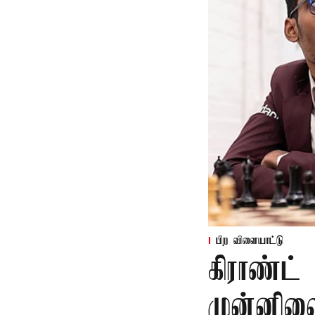
பிற விளையாட்டு
கிராண்ட்
முன்னில