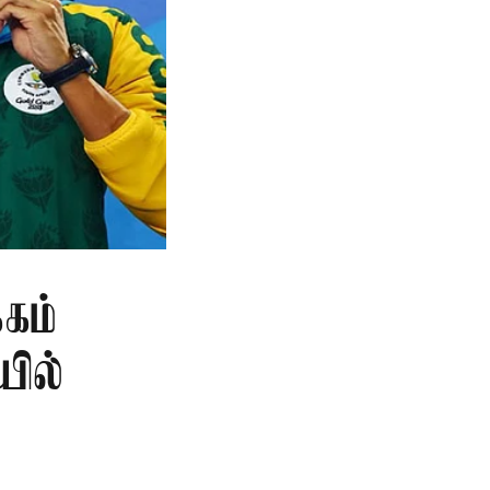
கம்
யில்