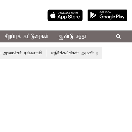
சிறப்புக் கட்டுரைகள்
ஆண்டு சந்தா
் ரங்கசாமி
எதிர்க்கட்சிகள் அமளி: நாடாளுமன்ற இரு அவைகளு