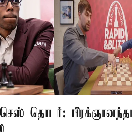
 செஸ் தொடர்: பிரக்ஞானந்த
ை