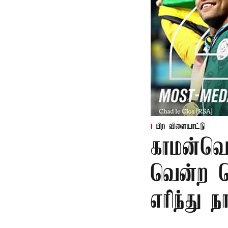
பிற விளையாட்டு
காமன்வெல
வென்ற தெ
எரிந்து ந