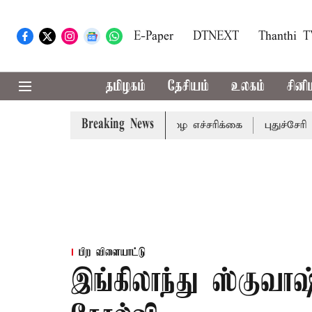
E-Paper
DTNEXT
Thanthi 
தமிழகம்
தேசியம்
உலகம்
சினி
Breaking News
 மாவட்டங்களுக்கு கன மழை எச்சரிக்கை
புதுச்சேரி சட்டசபை
பிற விளையாட்டு
இங்கிலாந்து ஸ்குவாஷ