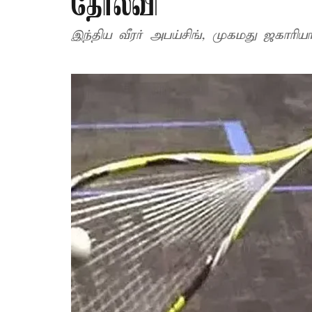
தோல்வி
இந்திய வீரர் அபய்சிங், முகமது ஜகாரிய