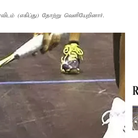
ாவிடம் (எகிப்து) தோற்று வெளியேறினார்.
R