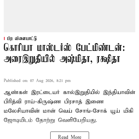
பிற விளையாட்டு
கொரியா மாஸ்டர்ஸ் பேட்மிண்டன்:
அரைஇறுதியில் அஷ்மிதா, ரக்ஷிதா
Published on
:
07 Aug 2026, 8:21 pm
ஆண்கள் இரட்டையர் கால்இறுதியில் இந்தியாவின்
பிரித்வி ராய்-கிருஷ்ண பிரசாத் இணை
மலேசியாவின் மான் வெய் சோங்-சோக் யூய் யிகி
ஜோடியிடம் தோற்று வெளியேறியது.
Read More