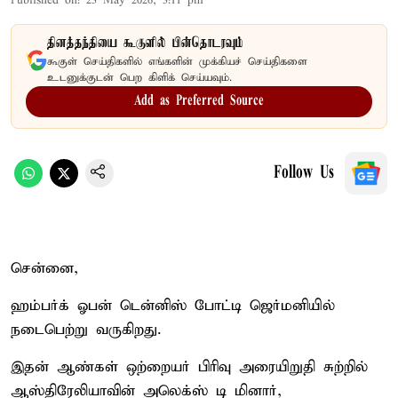
Published on
:
23 May 2026, 3:11 pm
தினத்தந்தியை கூகுளில் பின்தொடரவும்
கூகுள் செய்திகளில் எங்களின் முக்கியச் செய்திகளை
உடனுக்குடன் பெற கிளிக் செய்யவும்.
Add as Preferred Source
Follow Us
சென்னை,
ஹம்பர்க் ஓபன் டென்னிஸ் போட்டி ஜெர்மனியில்
நடைபெற்று வருகிறது.
இதன் ஆண்கள் ஒற்றையர் பிரிவு அரையிறுதி சுற்றில்
ஆஸ்திரேலியாவின் அலெக்ஸ் டி மினார்,