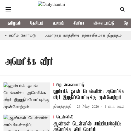
தமிழகம்
தேசியம்
உலகம்
சினிமா
விளையாட்டு
ஜோத
சுப்ரீம் கோர்ட்டு
அமர்நாத் யாத்திரை தற்காலிகமாக நிறுத்தம்
இ
அமெரிக்க வீரர்
பிற விளையாட்டு
ஹம்பர்க் ஓபன் டென்னிஸ்: அமெரிக்க
வீரர் இறுதிப்போட்டிக்கு முன்னேற்றம்
தினத்தந்தி
23 May 2026
1
min read
டென்னிஸ்
ஆண்கள் டென்னிஸ் சாம்பியன்ஷிப்:
அமெரிக்க வீரர் வெற்றி