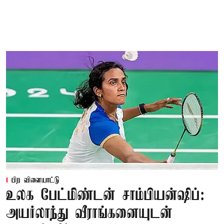
பிற விளையாட்டு
உலக பேட்மிண்டன் சாம்பியன்ஷிப்:
அயர்லாந்து வீராங்கனையுடன்