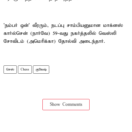
'நம்பர் ஒன்' வீரரும், நடப்பு சாம்பியனுமான மாக்னஸ்
கார்ல்சென் (நார்வே) 59-வது நகர்த்தலில் வெஸ்லி
சோவிடம் (அமெரிக்கா) தோல்வி அடைந்தார்.
செஸ்
Chess
குகேஷ்
Show Comments