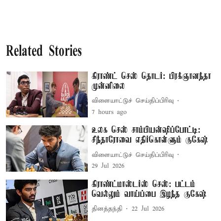
Related Stories
கிராண்ட் செஸ் தொடர்: பிரக்ஞானந்தா
முன்னிலை
விளையாட்டுச் செய்திப்பிரிவு
7 hours ago
உலக செஸ் சாம்பியன்ஷிப்போட்டி:
சிந்தாரோவை எதிர்கொள்ளும் குகேஷ்
விளையாட்டுச் செய்திப்பிரிவு
29 Jul 2026
கிராண்ட்மாஸ்டர்ஸ் செஸ்: பட்டம்
வெல்லும் வாய்ப்பை இழந்த குகேஷ்
தினத்தந்தி
22 Jul 2026