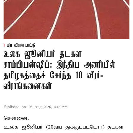
பிற விளையாட்டு
உலக ஜூனியர் தடகள
சாம்பியன்ஷிப்: இந்திய அணியில்
தமிழகத்தைச் சேர்ந்த 10 வீரர்-
வீராங்கனைகள்
Published on
:
03 Aug 2026, 4:16 pm
சென்னை,
உலக ஜூனியர் (20வய துக்குட்பட்டோர்) தடகள