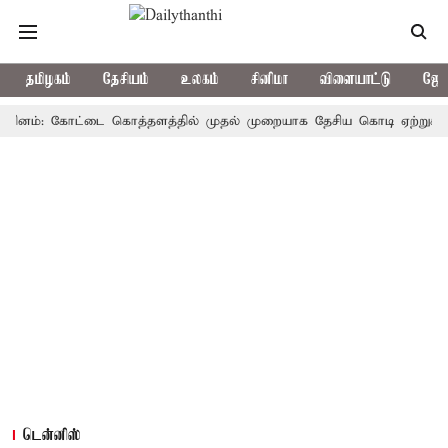
தமிழகம்
தேசியம்
உலகம்
சினிமா
விளையாட்டு
ஜோத
ம்: கோட்டை கொத்தளத்தில் முதல் முறையாக தேசிய கொடி ஏற்றுகிறார், முத
டென்னிஸ்