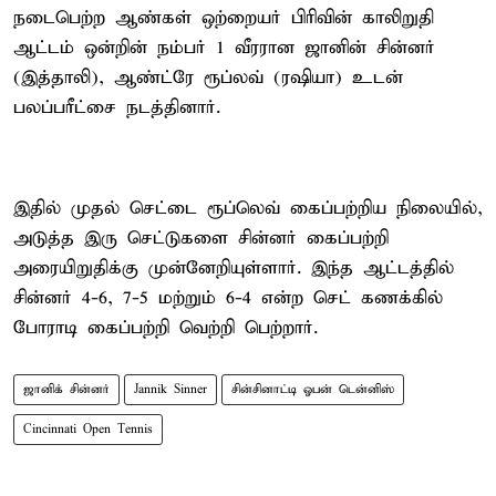
நடைபெற்ற ஆண்கள் ஒற்றையர் பிரிவின் காலிறுதி
ஆட்டம் ஒன்றின் நம்பர் 1 வீரரான ஜானின் சின்னர்
(இத்தாலி), ஆண்ட்ரே ரூப்லவ் (ரஷியா) உடன்
பலப்பரீட்சை நடத்தினார்.
இதில் முதல் செட்டை ரூப்லெவ் கைப்பற்றிய நிலையில்,
அடுத்த இரு செட்டுகளை சின்னர் கைப்பற்றி
அரையிறுதிக்கு முன்னேறியுள்ளார். இந்த ஆட்டத்தில்
சின்னர் 4-6, 7-5 மற்றும் 6-4 என்ற செட் கணக்கில்
போராடி கைப்பற்றி வெற்றி பெற்றார்.
ஜானிக் சின்னர்
Jannik Sinner
சின்சினாட்டி ஓபன் டென்னிஸ்
Cincinnati Open Tennis