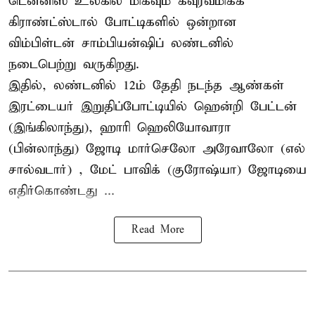
டென்னிஸ்
உலகில் மிகவும் கவுரவமிக்க
கிராண்ட்ஸ்டால் போட்டிகளில் ஒன்றான
விம்பிள்டன் சாம்பியன்ஷிப் லண்டனில்
நடைபெற்று வருகிறது.
இதில், லண்டனில் 12ம் தேதி நடந்த ஆண்கள்
இரட்டையர் இறுதிப்போட்டியில் ஹென்றி பேட்டன்
(இங்கிலாந்து), ஹாரி ஹெலியோவாரா
(பின்லாந்து) ஜோடி மார்செலோ அரேவாலோ (எல்
சால்வடார்) , மேட் பாவிக் (குரோஷ்யா) ஜோடியை
எதிர்கொண்டது ...
Read More