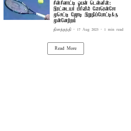
சின்சினாட்டி ஓபன் டென்னிஸ்:
இரட்டையர் பிரிவில் லோரென்சோ
முசெட்டி ஜோடி இறுதிப்போட்டிக்கு
முன்னேற்றம்
தினத்தந்தி
17 Aug 2025
1
min read
Read More