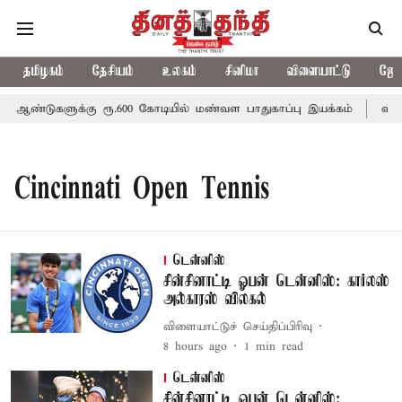
தமிழகம்
தேசியம்
உலகம்
சினிமா
விளையாட்டு
ஜோத
 ஆண்டுகளுக்கு ரூ.600 கோடியில் மண்வள பாதுகாப்பு இயக்கம்
விவசா
Cincinnati Open Tennis
டென்னிஸ்
சின்சினாட்டி ஓபன் டென்னிஸ்: கார்லஸ்
அல்காரஸ் விலகல்
விளையாட்டுச் செய்திப்பிரிவு
8 hours ago
1
min read
டென்னிஸ்
சின்சினாட்டி ஓபன் டென்னிஸ்: