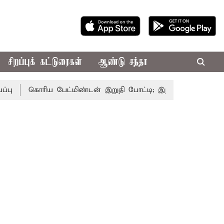
சிறப்புக் கட்டுரைகள்
ஆண்டு சந்தா
கொரிய பேட்மிண்டன் இறுதி போட்டி; இந்திய வீராங்கனை சாம்