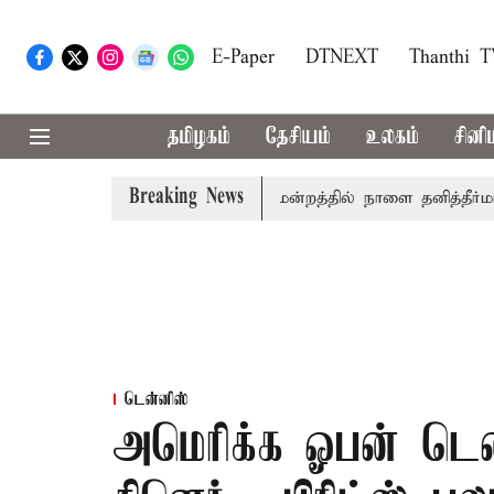
E-Paper
DTNEXT
Thanthi 
தமிழகம்
தேசியம்
உலகம்
சினி
Breaking News
தலில் தமிழ்த்தாய் வாழ்த்து: சட்டமன்றத்தில் நாளை தனித்தீர்மானம்
டென்னிஸ்
அமெரிக்க ஓபன் டென்