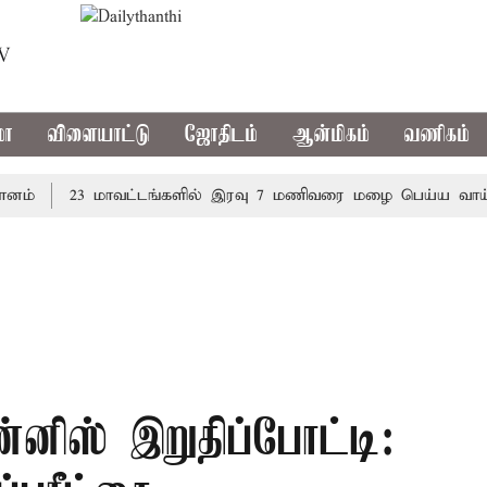
TV
மா
விளையாட்டு
ஜோதிடம்
ஆன்மிகம்
வணிகம்
23 மாவட்டங்களில் இரவு 7 மணிவரை மழை பெய்ய வாய்ப்பு
னிஸ் இறுதிப்போட்டி: