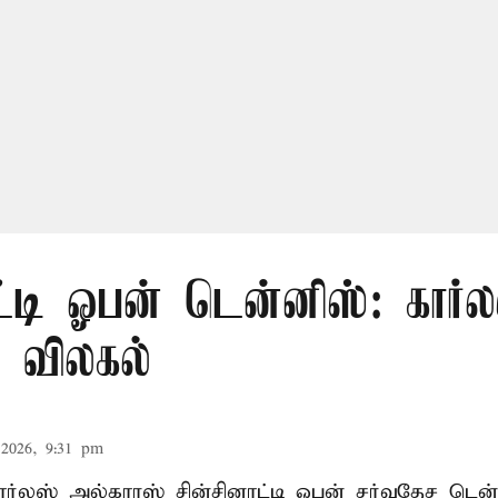
ட்டி ஓபன் டென்னிஸ்: கார்ல
் விலகல்
2026, 9:31 pm
கார்லஸ் அல்காரஸ் சின்சினாட்டி ஓபன் சர்வதேச டென