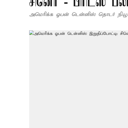
சினெர் - பிரிட்ஸ் பல
அமெரிக்க ஓபன் டென்னிஸ் தொடர் நியூயார