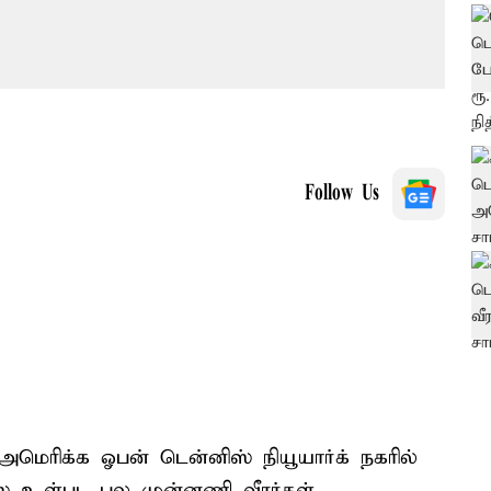
Follow Us
அமெரிக்க ஓபன் டென்னிஸ் நியூயார்க் நகரில்
ஸ் உள்பட பல முன்னணி வீரர்கள்