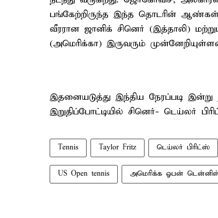
பங்கேற்றிருந்த இந்த தொடரின் ஆண்கள் ஒ
வீரரான ஜானிக் சினெர் (இத்தாலி) மற்றும
(அமெரிக்கா) இருவரும் முன்னேறியுள்ளன
இதனையடுத்து இந்திய நேரப்படி இன்று ந
இறுதிப்போட்டியில் சினெர்- டெய்லர் பிர
Tennis
Taylor Fritz
டெய்லர் பிரிட்ஸ்
US Open tennis
அமெரிக்க ஓபன் டென்னிஸ