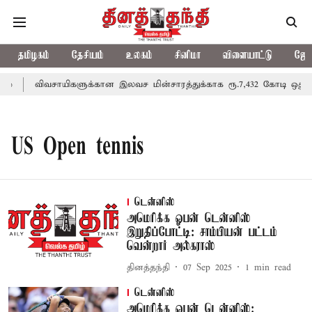
தமிழகம்
தேசியம்
உலகம்
சினிமா
விளையாட்டு
ஜோத
்
விவசாயிகளுக்கான இலவச மின்சாரத்துக்காக ரூ.7,432 கோடி ஒதுக்கீட
US Open tennis
டென்னிஸ்
அமெரிக்க ஓபன் டென்னிஸ்
இறுதிப்போட்டி: சாம்பியன் பட்டம்
வென்றார் அல்கராஸ்
தினத்தந்தி
07 Sep 2025
1
min read
டென்னிஸ்
அமெரிக்க ஓபன் டென்னிஸ்: