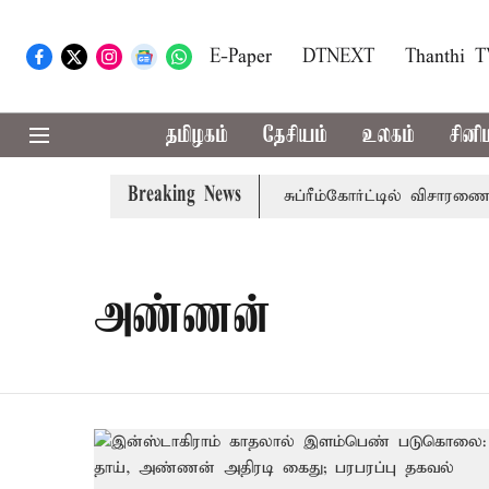
E-Paper
DTNEXT
Thanthi 
தமிழகம்
தேசியம்
உலகம்
சினி
Breaking News
அரசுப்பணி வழக்கு; வரும் 14ம்தேதி சுப்ரீம்கோர்ட்டில் விசாரணை
அண்ணன்