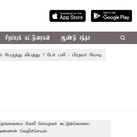
சிறப்புக் கட்டுரைகள்
ஆண்டு சந்தா
ேருந்து விபத்து; 7 பேர் பலி - பிரதமர் மோடி இரங்கல்
தொகு