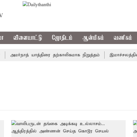
TV
மா
விளையாட்டு
ஜோதிடம்
ஆன்மிகம்
வணிகம்
அமர்நாத் யாத்திரை தற்காலிகமாக நிறுத்தம்
இமாச்சலத்தில் ப