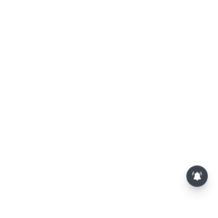
லோகேஷ் கனகராஜின் 'டிசி'-
சினிமா விமர்சனம்