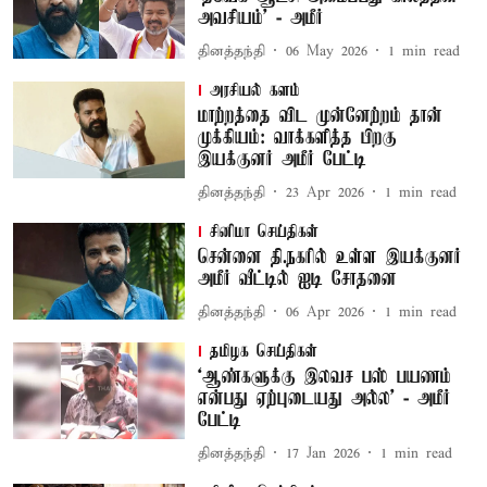
அவசியம்' - அமீர்
தினத்தந்தி
06 May 2026
1
min read
அரசியல் களம்
மாற்றத்தை விட முன்னேற்றம் தான்
முக்கியம்: வாக்களித்த பிறகு
இயக்குனர் அமீர் பேட்டி
தினத்தந்தி
23 Apr 2026
1
min read
சினிமா செய்திகள்
சென்னை தி.நகரில் உள்ள இயக்குனர்
அமீர் வீட்டில் ஐடி சோதனை
தினத்தந்தி
06 Apr 2026
1
min read
தமிழக செய்திகள்
‘ஆண்களுக்கு இலவச பஸ் பயணம்
என்பது ஏற்புடையது அல்ல’ - அமீர்
பேட்டி
தினத்தந்தி
17 Jan 2026
1
min read