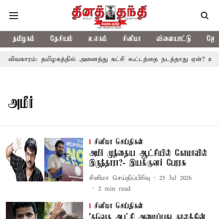
தமிழகம்
தேசியம்
உலகம்
சினிமா
விளையாட்டு
ஜோத
ி விவகாரம்: தமிழகத்தில் அனைத்து கட்சி கூட்டத்தை நடத்தாது ஏன்? உதய
அமீர்
சினிமா செய்திகள்
அமீர் முந்தைய ஆட்சியில் கோமாவில்
இருந்தாரா?- இயக்குனர் பேரரசு
சினிமா செய்திப்பிரிவு
25 Jul 2026
2
min read
சினிமா செய்திகள்
'தவெக ஆட்சி அமைப்பது காலத்தின்