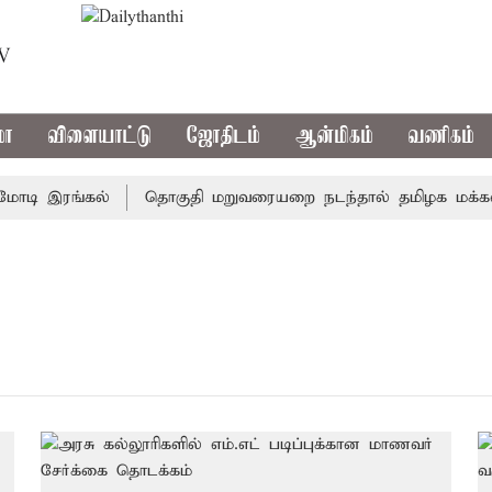
TV
மா
விளையாட்டு
ஜோதிடம்
ஆன்மிகம்
வணிகம்
ோடி இரங்கல்
தொகுதி மறுவரையறை நடந்தால் தமிழக மக்களவ