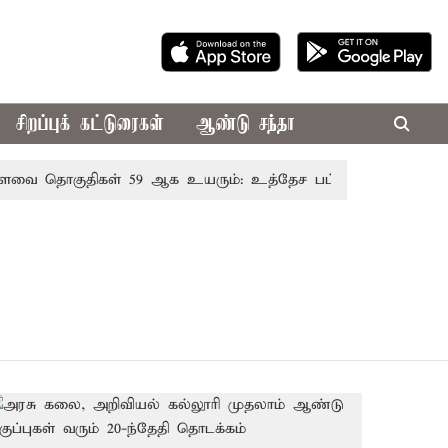
சிறப்புக் கட்டுரைகள்
ஆண்டு சந்தா
ை தொகுதிகள் 59 ஆக உயரும்: உத்தேச பட்டியல் இதோ!
ம