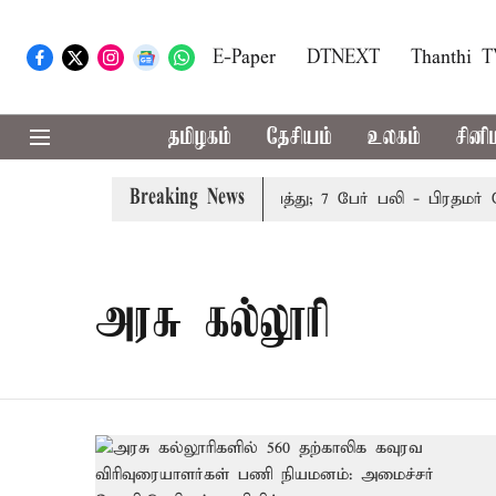
E-Paper
DTNEXT
Thanthi 
தமிழகம்
தேசியம்
உலகம்
சினி
Breaking News
்
இமாச்சலத்தில் பேருந்து விபத்து; 7 பேர் பலி - பிரதமர் ம
அரசு கல்லூரி