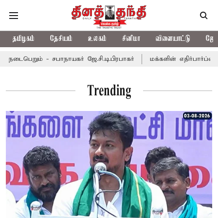
தமிழகம்
தேசியம்
உலகம்
சினிமா
விளையாட்டு
ஜோத
பெறும் - சபாநாயகர் ஜே.சி.டி.பிரபாகர்
மக்களின் எதிர்பார்ப்பை பூர
Trending