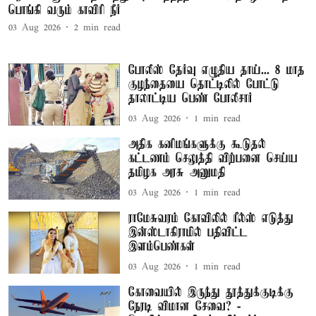
பொங்கி வரும் காவிரி நீர்
03 Aug 2026
2
min read
போலீஸ் தேர்வு எழுதிய தாய்... 8 மாத
குழந்தையை தொட்டிலில் போட்டு
தாலாட்டிய பெண் போலீசார்
03 Aug 2026
1
min read
அதிக கனிமங்களுக்கு கூடுதல்
கட்டணம் செலுத்தி விற்பனை செய்ய
தமிழக அரசு அனுமதி
03 Aug 2026
1
min read
ராமேசுவரம் கோவிலில் ரீல்ஸ் எடுத்து
இன்ஸ்டாகிராமில் பதிவிட்ட
இளம்பெண்கள்
03 Aug 2026
1
min read
கோவையில் இருந்து தூத்துக்குடிக்கு
நேரடி விமான சேவை? -