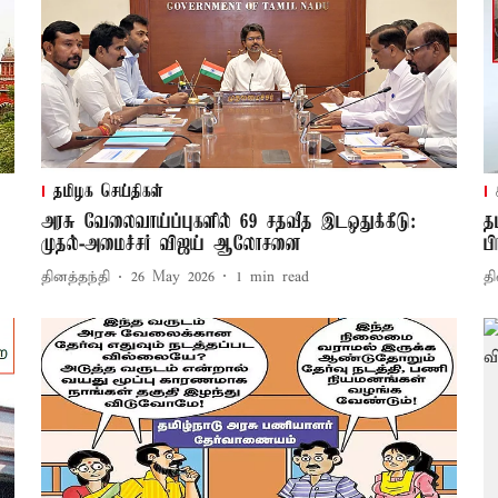
தமிழக செய்திகள்
அரசு வேலைவாய்ப்புகளில் 69 சதவீத இடஒதுக்கீடு:
த
முதல்-அமைச்சர் விஜய் ஆலோசனை
ப
தினத்தந்தி
26 May 2026
1
min read
தி