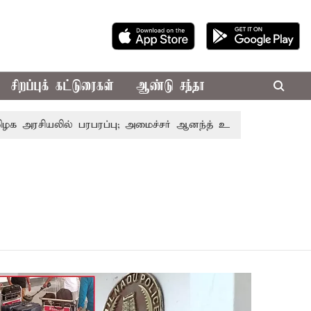
சிறப்புக் கட்டுரைகள்
ஆண்டு சந்தா
அரசியலில் பரபரப்பு; அமைச்சர் ஆனந்த் உடன் சி.வி. சண்முகம்,