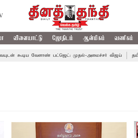
TV
மா
விளையாட்டு
ஜோதிடம்
ஆன்மிகம்
வணிகம்
் கூடிய வேளாண் பட்ஜெட்: முதல்-அமைச்சர் விஜய்
தமிழக 