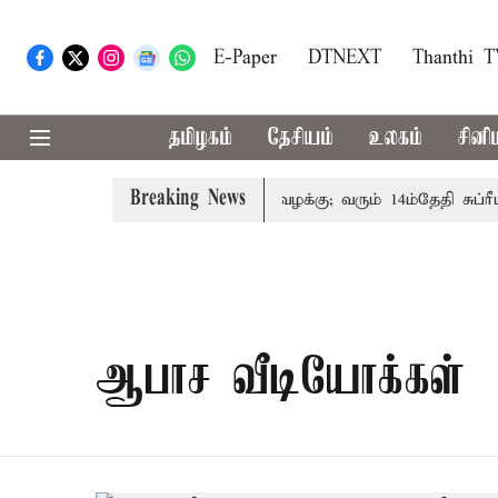
E-Paper
DTNEXT
Thanthi 
தமிழகம்
தேசியம்
உலகம்
சினி
Breaking News
் குடும்பத்தினருக்கு அரசுப்பணி வழக்கு; வரும் 14ம்தேதி சுப்ரீம
ஆபாச வீடியோக்கள்