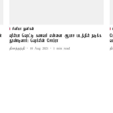
சினிமா துளிகள்
ன்
ஷில்பா ஷெட்டி கணவர் என்னை ஆபாச படத்தில் நடிக்க
ச
தூண்டினார்: ஷெர்லின் சோப்ரா
வ
தினத்தந்தி
10 Aug 2021
1
min read
தி