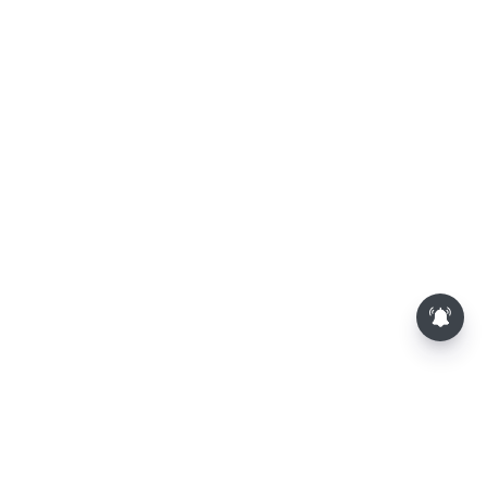
பாம்புகள் தோலை உரிப்பது ஏன்?
அப்போது அதனை பார்த்தால்
பழிவாங்குமா?