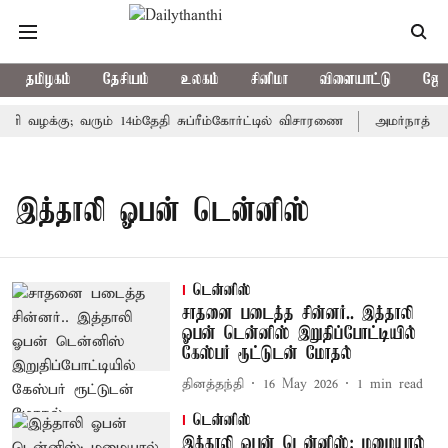
தமிழகம்
தேசியம்
உலகம்
சினிமா
விளையாட்டு
ஜோத
ணி வழக்கு; வரும் 14ம்தேதி சுப்ரீம்கோர்ட்டில் விசாரணை
அமர்நாத் யாத
இத்தாலி ஓபன் டென்னிஸ்
டென்னிஸ்
சாதனை படைத்த சின்னர்.. இத்தாலி
ஓபன் டென்னிஸ் இறுதிப்போட்டியில்
கேஸ்பர் ரூட்டுடன் மோதல்
தினத்தந்தி
16 May 2026
1
min read
டென்னிஸ்
இத்தாலி ஓபன் டென்னிஸ்: மழையால்