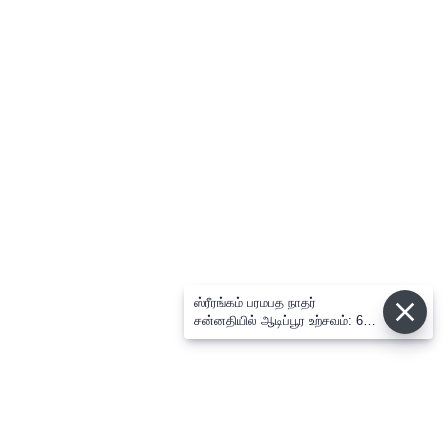
ஸ்ரீரங்கம் பரமபத நாதர்
சன்னதியில் ஆடிப்பூர உற்சவம்: 6ம்
நாளில் அழகர் திருக்கோல சேவை