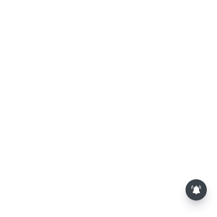
பாம்புகள் தோலை உரிப்பது ஏன்?
அப்போது அதனை பார்த்தால்
பழிவாங்குமா?