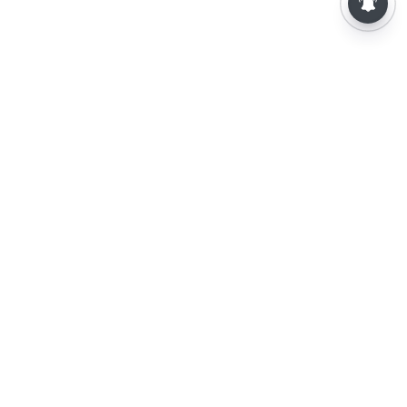
⌄
செய்திகள்
⌄
விளையாட்டு