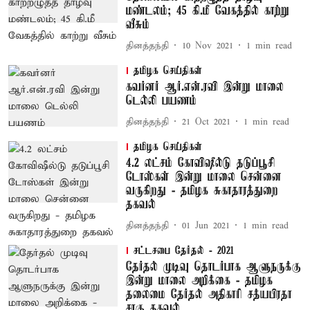
மண்டலம்; 45 கி.மீ வேகத்தில் காற்று
வீசும்
தினத்தந்தி
10 Nov 2021
1
min read
தமிழக செய்திகள்
கவர்னர் ஆர்.என்.ரவி இன்று மாலை
டெல்லி பயணம்
தினத்தந்தி
21 Oct 2021
1
min read
தமிழக செய்திகள்
4.2 லட்சம் கோவிஷீல்டு தடுப்பூசி
டோஸ்கள் இன்று மாலை சென்னை
வருகிறது - தமிழக சுகாதாரத்துறை
தகவல்
தினத்தந்தி
01 Jun 2021
1
min read
சட்டசபை தேர்தல் - 2021
தேர்தல் முடிவு தொடர்பாக ஆளுநருக்கு
இன்று மாலை அறிக்கை - தமிழக
தலைமை தேர்தல் அதிகாரி சத்யபிரதா
சாகு தகவல்