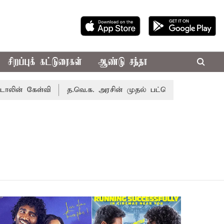
சிறப்புக் கட்டுரைகள்
ஆண்டு சந்தா
ன் கேள்வி
த.வெ.க. அரசின் முதல் பட்ஜெட்: மாற்றமா?, தடுமா