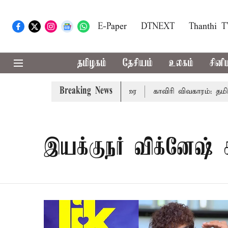
E-Paper
DTNEXT
Thanthi 
தமிழகம்
தேசியம்
உலகம்
சினி
Breaking News
ையில் முதல்-அமைச்சர் விஜய் உரை
காவிரி விவகாரம்: தமிழகத
இயக்குநர் விக்னேஷ் 