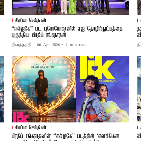
சினிமா செய்திகள்
“எல்ஐகே” பட புரொமோஷனில் ஏஐ தொழில்நுட்பத்தை
த
புகுத்திய பிரதீப் ரங்கநாதன்
வ
தினத்தந்தி
06 Apr 2026
1
min read
தி
சினிமா செய்திகள்
பிரதீப் ரங்கநாதனின் “எல்ஐகே” படத்தின் ‘எனக்கென
வ