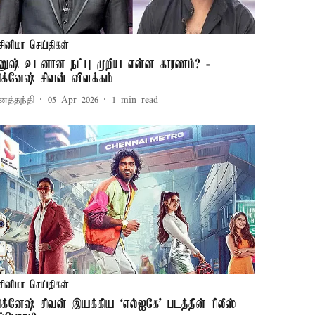
சினிமா செய்திகள்
னுஷ் உடனான நட்பு முறிய என்ன காரணம்? -
ிக்னேஷ் சிவன் விளக்கம்
னத்தந்தி
05 Apr 2026
1
min read
சினிமா செய்திகள்
ிக்னேஷ் சிவன் இயக்கிய ‘எல்ஐகே’ படத்தின் ரிலீஸ்