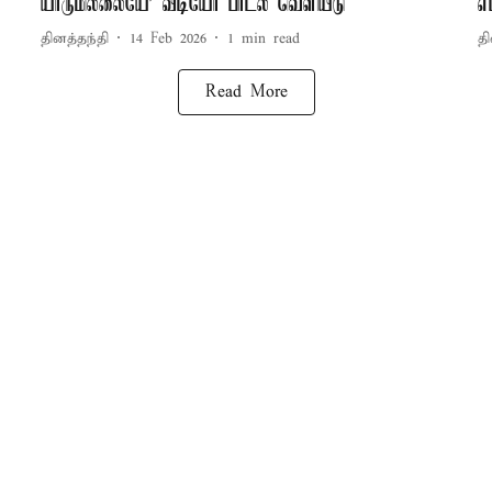
யாருமில்லையே’ வீடியோ பாடல் வெளியீடு
எ
தினத்தந்தி
14 Feb 2026
1
min read
தி
Read More