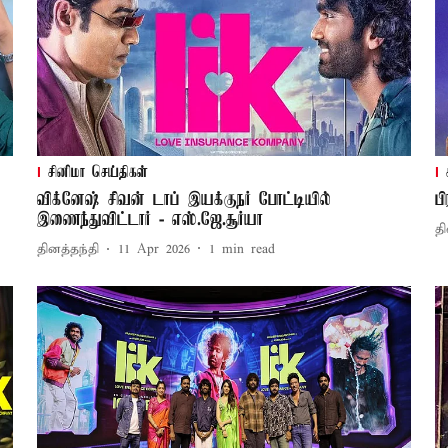
சினிமா செய்திகள்
விக்னேஷ் சிவன் டாப் இயக்குநர் போட்டியில்
ப
இணைந்துவிட்டார் - எஸ்.ஜே.சூர்யா
தி
தினத்தந்தி
11 Apr 2026
1
min read