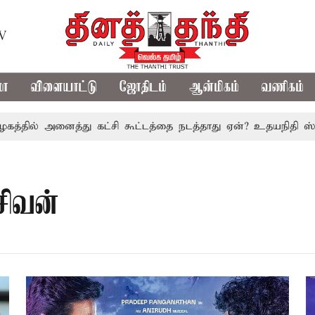
TV
மா
விளையாட்டு
ஜோதிடம்
ஆன்மிகம்
வணிகம்
்தில் அனைத்து கட்சி கூட்டத்தை நடத்தாது ஏன்? உதயநிதி ஸ்டாலி
சிவன்