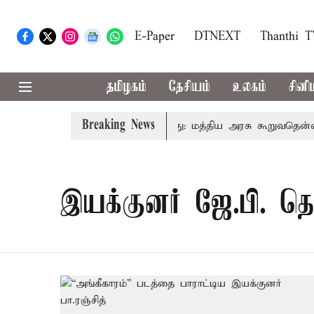
E-Paper
DTNEXT
Thanthi 
தமிழகம்
தேசியம்
உலகம்
சினி
Breaking News
ரிடமும் கட்டணம் வசூலிக்கப்படாது: மத்திய அரசு கூறுவதென்ன..?
இயக்குனர் ஜே.பி. தெ