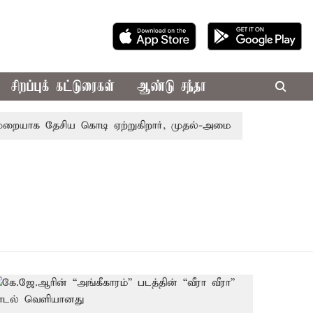
சிறப்புக் கட்டுரைகள்
ஆண்டு சந்தா
ையாக தேசிய கொடி ஏற்றுகிறார், முதல்-அமைச்சர் விஜய்!
பா.