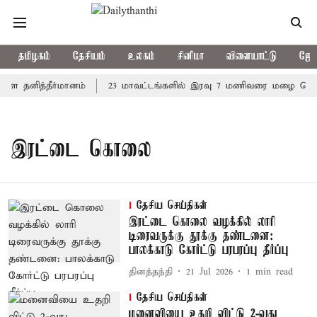
தமிழகம்
தேசியம்
உலகம்
சினிமா
விளையாட்டு
ஜோத
ளை தனித்தீர்மானம்
23 மாவட்டங்களில் இரவு 7 மணிவரை மழை பெய்ய 
இரட்டை கொலை
தேசிய செய்திகள்
இரட்டை கொலை வழக்கில் லாரி
டிரைவருக்கு தூக்கு தண்டனை:
பாலக்காடு கோர்ட்டு பரபரப்பு தீர்ப்பு
தினத்தந்தி
21 Jul 2026
1
min read
தேசிய செய்திகள்
மனைவியை உதறி விட்டு 2-வது