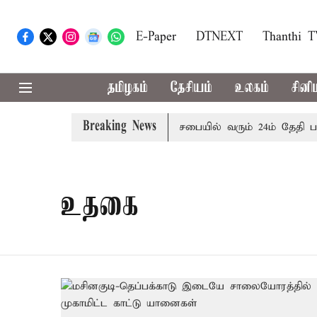
E-Paper
DTNEXT
Thanthi 
தமிழகம்
தேசியம்
உலகம்
சினி
Breaking News
ழை எச்சரிக்கை
புதுச்சேரி சட்டசபையில் வரும் 24ம் தேதி பட்
உதகை