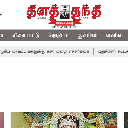
TV
மா
விளையாட்டு
ஜோதிடம்
ஆன்மிகம்
வணிகம்
ய மாவட்டங்களுக்கு கன மழை எச்சரிக்கை
புதுச்சேரி சட்டசப