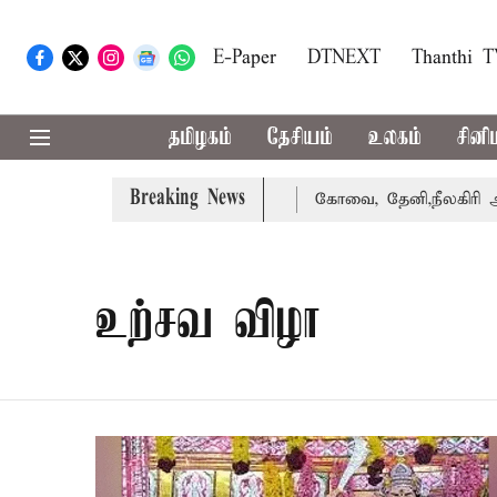
E-Paper
DTNEXT
Thanthi 
தமிழகம்
தேசியம்
உலகம்
சினி
Breaking News
 வழக்கை வாபஸ் பெற்றார் சங்கீதா
கோவை, தேனி,நீலகிரி ஆகி
உற்சவ விழா