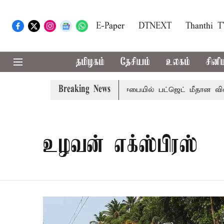
E-Paper
DTNEXT
Thanthi 
தமிழகம்
தேசியம்
உலகம்
சினி
Breaking News
 மாற்றமா?, தடுமாற்றமா?
சட்டசபையில் பட்ஜெட் மீதான விவாதம
உழவன் எக்ஸ்பிரஸ்