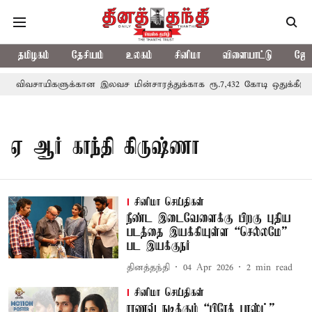
தமிழகம்
தேசியம்
உலகம்
சினிமா
விளையாட்டு
ஜோத
விவசாயிகளுக்கான இலவச மின்சாரத்துக்காக ரூ.7,432 கோடி ஒதுக்கீடு; 
ஏ ஆர் காந்தி கிருஷ்ணா
சினிமா செய்திகள்
நீண்ட இடைவேளைக்கு பிறகு புதிய
படத்தை இயக்கியுள்ள “செல்லமே”
பட இயக்குநர்
தினத்தந்தி
04 Apr 2026
2
min read
சினிமா செய்திகள்
ராணவ் நடிக்கும் “பிரேக் பாஸ்ட்”