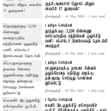
முதல்-அமைச்சர் ஜோசப் விஜய்
கையில் 17 துறைகள்!
தினத்தந்தி
16 May 2026
1
min read
தமிழக செய்திகள்
தூத்துக்குடி: 2,238 மின்னணு
வாக்குப்பதிவு எந்திரங்கள் ஒதுக்கீடு
பணி- கலெக்டர் இளம்பகவத் தொடங்கி
வைத்தார்
தினத்தந்தி
24 Mar 2026
2
min read
தமிழக செய்திகள்
பா.ஜனதாவுக்கு தாமரை சின்னம்
ஒதுக்கியதை எதிர்த்து வழக்கு:
தள்ளுபடி செய்தது சென்னை
ஐகோர்ட்டு
தினத்தந்தி
20 Mar 2024
1
min read
தேசிய செய்திகள்
மகளிர் இடஒதுக்கீடு மசோதாவில்
ஓ.பி.சி. பிரிவினருக்கு ஒதுக்கீடு - உமா