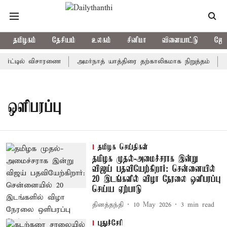
தமிழகம்
தேசியம்
உலகம்
சினிமா
விளையாட்டு
ஜோத
ோர்ட்டில் விசாரணை
அமர்நாத் யாத்திரை தற்காலிகமாக நிறுத்தம்
இ
ஒளிபரப்பு
தமிழக செய்திகள்
தமிழக முதல்-அமைச்சராக இன்று
விஜய் பதவியேற்கிறார்: சென்னையில்
20 இடங்களில் விழா நேரலை ஒளிபரப்பு
செய்ய ஏற்பாடு
தினத்தந்தி
10 May 2026
3
min read
புதுச்சேரி