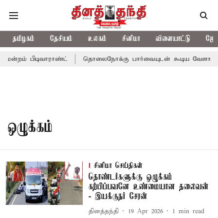
தமிழகம்
தேசியம்
உலகம்
சினிமா
விளையாட்டு
ஜோத
மன்றம் பிடிவாராண்ட்
தொலைநோக்கு பார்வையுடன் கூடிய வேளாண் பட
ஒழுக்கம்
சினிமா செய்திகள்
தொண்டர்களுக்கு ஒழுக்கம்
கற்பிப்பவனே உண்மையான தலைவன்
- இயக்குநர் சேரன்
தினத்தந்தி
19 Apr 2026
1
min read