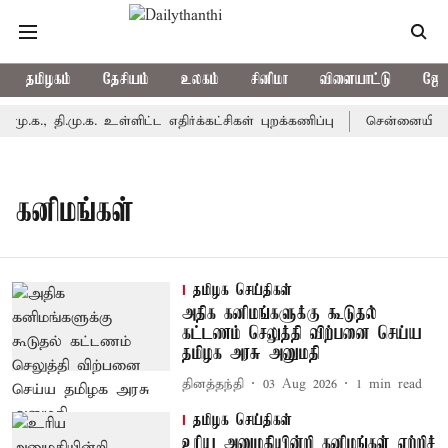
தமிழகம்
தேசியம்
உலகம்
சினிமா
விளையாட்டு
ஜோத
.க., தி.மு.க. உள்ளிட்ட எதிர்க்கட்சிகள் புறக்கணிப்பு
சென்னையில் ஆப
கனிமங்கள்
தமிழக செய்திகள்
அதிக கனிமங்களுக்கு கூடுதல்
கட்டணம் செலுத்தி விற்பனை செய்ய
தமிழக அரசு அனுமதி
தினத்தந்தி
03 Aug 2026
1
min read
தமிழக செய்திகள்
உரிய அனுமதியின்றி கனிமங்கள் ஏற்றிச்