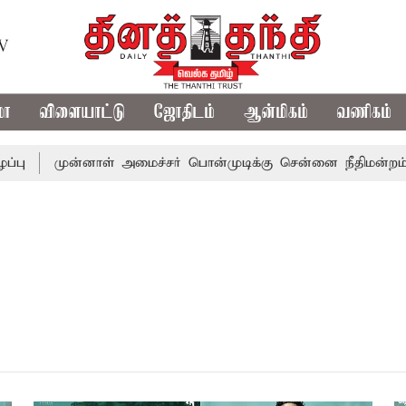
TV
மா
விளையாட்டு
ஜோதிடம்
ஆன்மிகம்
வணிகம்
்பு
முன்னாள் அமைச்சர் பொன்முடிக்கு சென்னை நீதிமன்றம் ப