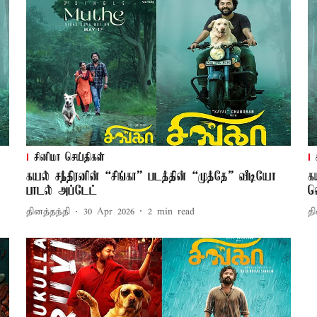
சினிமா செய்திகள்
கயல் சந்திரனின் “சிங்கா” படத்தின் “முத்தே” வீடியோ
க
பாடல் அப்டேட்
வ
தினத்தந்தி
30 Apr 2026
2
min read
தி