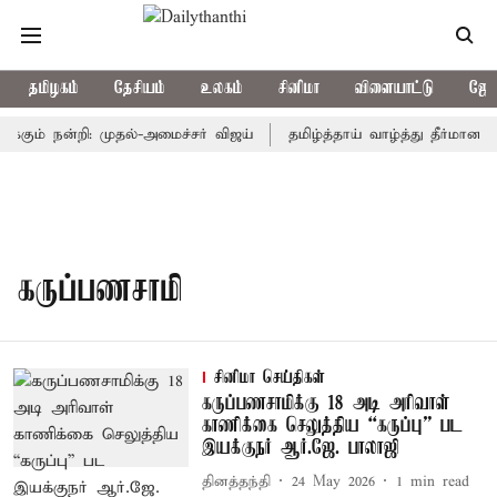
தமிழகம்
தேசியம்
உலகம்
சினிமா
விளையாட்டு
ஜோத
க்கும் நன்றி: முதல்-அமைச்சர் விஜய்
தமிழ்த்தாய் வாழ்த்து தீர்மானம்
கருப்பணசாமி
சினிமா செய்திகள்
கருப்பணசாமிக்கு 18 அடி அரிவாள்
காணிக்கை செலுத்திய “கருப்பு” பட
இயக்குநர் ஆர்.ஜே. பாலாஜி
தினத்தந்தி
24 May 2026
1
min read