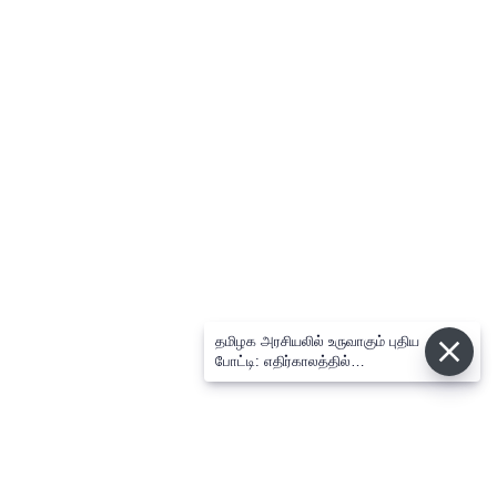
தமிழக அரசியலில் உருவாகும் புதிய
போட்டி: எதிர்காலத்தில்
விஜய்க்கும், தனுசுக்கும்
இடையேதான் - பிரபல ஜோதிடர்
கணிப்பு