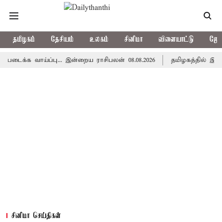
தமிழகம்
தேசியம்
உலகம்
சினிமா
விளையாட்டு
ஜோத
வாய்ப்பு... இன்றைய ராசிபலன் 08.08.2026
தமிழகத்தில் இன்று மழை
சினிமா செய்திகள்